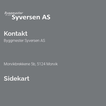
Kontakt
Byggmester Syversen AS
465 41 584
Send oss en epost
Morvikbrekkene 5b, 5124 Morvik
Sidekart
Tjenester
Prosjekter
Om oss
Karriere