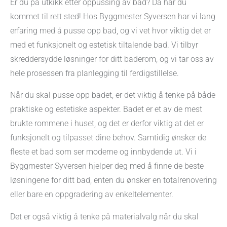
Er du på utkikk etter oppussing av bad? Da har du
kommet til rett sted! Hos Byggmester Syversen har vi lang
erfaring med å pusse opp bad, og vi vet hvor viktig det er
med et funksjonelt og estetisk tiltalende bad. Vi tilbyr
skreddersydde løsninger for ditt baderom, og vi tar oss av
hele prosessen fra planlegging til ferdigstillelse.
Når du skal pusse opp badet, er det viktig å tenke på både
praktiske og estetiske aspekter. Badet er et av de mest
brukte rommene i huset, og det er derfor viktig at det er
funksjonelt og tilpasset dine behov. Samtidig ønsker de
fleste et bad som ser moderne og innbydende ut. Vi i
Byggmester Syversen hjelper deg med å finne de beste
løsningene for ditt bad, enten du ønsker en totalrenovering
eller bare en oppgradering av enkeltelementer.
Det er også viktig å tenke på materialvalg når du skal