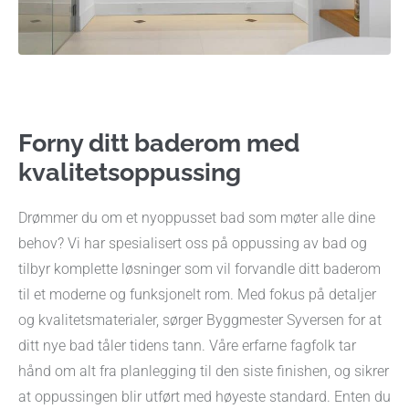
Forny ditt baderom med
kvalitetsoppussing
Drømmer du om et nyoppusset bad som møter alle dine
behov? Vi har spesialisert oss på oppussing av bad og
tilbyr komplette løsninger som vil forvandle ditt baderom
til et moderne og funksjonelt rom. Med fokus på detaljer
og kvalitetsmaterialer, sørger Byggmester Syversen for at
ditt nye bad tåler tidens tann. Våre erfarne fagfolk tar
hånd om alt fra planlegging til den siste finishen, og sikrer
at oppussingen blir utført med høyeste standard. Enten du