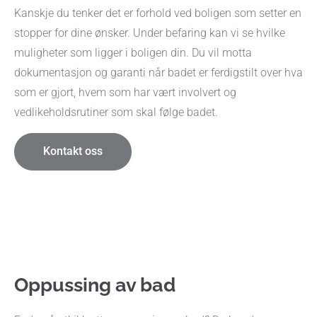
Kanskje du tenker det er forhold ved boligen som setter en
stopper for dine ønsker. Under befaring kan vi se hvilke
muligheter som ligger i boligen din. Du vil motta
dokumentasjon og garanti når badet er ferdigstilt over hva
som er gjort, hvem som har vært involvert og
vedlikeholdsrutiner som skal følge badet.
Kontakt oss
Oppussing av bad