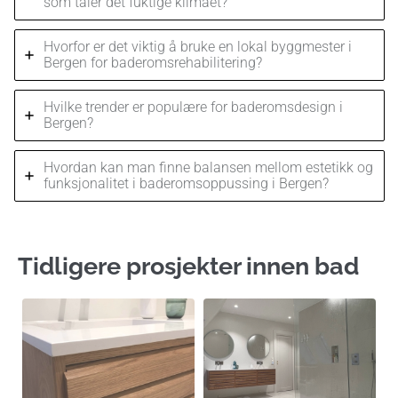
som tåler det fuktige klimaet?
Hvorfor er det viktig å bruke en lokal byggmester i
Bergen for baderomsrehabilitering?
Hvilke trender er populære for baderomsdesign i
Bergen?
Hvordan kan man finne balansen mellom estetikk og
funksjonalitet i baderomsoppussing i Bergen?
Tidligere prosjekter innen bad