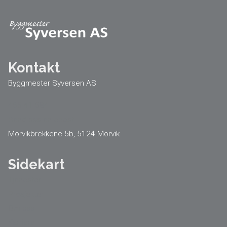
Kontakt
Byggmester Syversen AS
465 41 584
Send oss en epost
Morvikbrekkene 5b, 5124 Morvik
Sidekart
Tjenester
Prosjekter
Om oss
Karriere