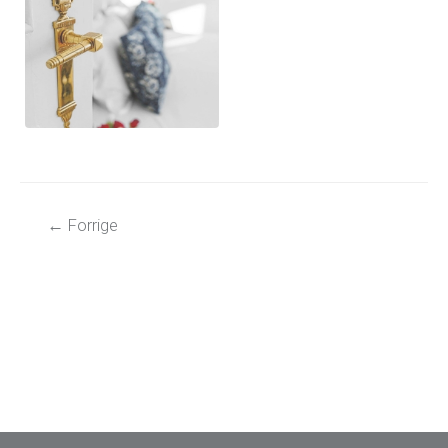
Post
←
Forrige
navigation